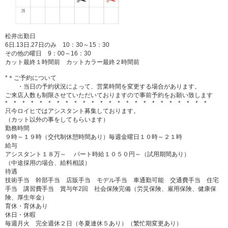
松井出勤日
6日.13日.27日のみ 10：30～15：30
その他の曜日 9：00～16：30
カット最終１時間前 カットカラー最終２時間前
*＊ご予約について
・当日の予約状況によって、営業時間を変更する場合があります。
ご来店人数も制限させていただいておりますので事前予約をお願い致します
* * * * * * * * * * * * * * * * * * * * * * * *
只今ロイヒではアシスタント募集しております。
（カット以外の事をしてもらいます）
勤務時間
９時～１９時（交代制休憩時間あり）毎週金曜日１０時～２１時
給与
アシスタント１８万～ パート時給１０５０円～（試用期間あり）
（中途採用の場合、給料相談）
待遇
技術手当 幹部手当 店販手当 モデル手当 車通勤可能 交通費手当 住宅
手当 講習費手当 賞与年2回 社会保険完備（労災保険、雇用保険、健康保
険、厚生年金）
育休・育休あり
休日・休暇
毎週月火 完全週休２日（冬夏連休５あり）（繁忙期変更あり）