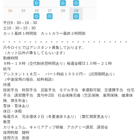
平日9：30～16：30
土10：30～15：30
カット最終１時間前 カットカラー最終２時間前
* * * * * * * * * * * * * * * * * * * * * * * *
只今ロイヒではアシスタント募集しております。
（カット以外の事をしてもらいます）
勤務時間
９時～１９時（交代制休憩時間あり）毎週金曜日１０時～２１時
給与
アシスタント１８万～ パート時給１０５０円～（試用期間あり）
（中途採用の場合、給料相談）
待遇
技術手当 幹部手当 店販手当 モデル手当 車通勤可能 交通費手当 住宅
手当 講習費手当 賞与年2回 社会保険完備（労災保険、雇用保険、健康保
険、厚生年金）
育休・育休あり
休日・休暇
毎週月火 完全週休２日（冬夏連休５あり）（繁忙期変更あり）
教育
カリキュラム、キャリアアップ研修、アカデミー講習、講習会
採用時期 随時
採用方法 面接