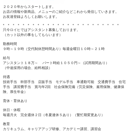
２０２０年からスタートします。
お店の情報や新商品、メニューのご紹介などこれから発信していきます。
お友達登録よろしくお願いします。
* * * * * * * * * * * * * * * * * * * * * * * *
只今ロイヒではアシスタント募集しております。
（カット以外の事をしてもらいます）
勤務時間
９時～１９時（交代制休憩時間あり）毎週金曜日１０時～２１時
給与
アシスタント１８万～ パート時給１０５０円～（試用期間あり）
（中途採用の場合、給料相談）
待遇
技術手当 幹部手当 店販手当 モデル手当 車通勤可能 交通費手当 住宅
手当 講習費手当 賞与年2回 社会保険完備（労災保険、雇用保険、健康保
険、厚生年金）
育休・育休あり
休日・休暇
毎週月火 完全週休２日（冬夏連休５あり）（繁忙期変更あり）
教育
カリキュラム、キャリアアップ研修、アカデミー講習、講習会