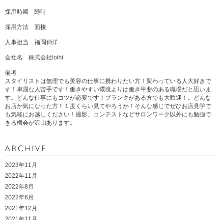
採用時期 随時
採用方法 面接
人事担当 福岡伸洋
会社名 株式会社loihi
備考
スタイリストは無理でも美容の仕事に携わりたい方！変わっている人大好きで
す！卑屈な人苦手です！働きやすい環境よりは働き甲斐のある職場だと思いま
す。どんな仕事にもコツが必要です！ブランクがある方でも大歓迎！。どんな
お店か気になった方！１度くらい見てやろうか！そんな感じでぜひお店見学で
も気軽にお越しください！撮影、コンテストなどサロンワーク以外にも勉強で
きる機会が沢山あります。
2023年11月
2022年11月
2022年8月
2022年6月
2021年12月
2021年11月