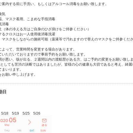
案内する前に手洗い、もしくはアルコール消毒をお願い致します。
換気
温、マスク着用、こまめな手指消毒
底消毒
（体の冷える方はご自身のひざ掛けをご持参ください）
るクロスはお一人使用後消毒洗濯
スクをしながらの施術可能（薬液等で汚れますので替えのマスクをご持参くだ
よって、営業時間を変更する場合があります。
ていただいておりますので事前予約をお願い致します。
悪い、咳が出る、２週間以内の渡航歴がある方、はご予約の変更をお願い致し
IHIとしても苦渋の決断ではありましたが、皆様の心の健康も大切であると考え、綺
てまいります。
をお願い申し上げます。
勤日
 5/18 5/19 5/25 5/26