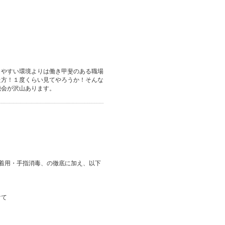
きやすい環境よりは働き甲斐のある職場
た方！１度くらい見てやろうか！そんな
機会が沢山あります。
ク着用・手指消毒、の徹底に加え、以下
けて