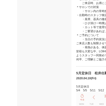
ご来店時、お席にご
＊サロンでの対策
・サロン内の常時
・出勤時のスタッフ検
・座席、器具の徹
・ひざ掛け一時廃止
・カット等で使用す
・ご要望があれば、マ
＊ご予約について
・当日の予約状況に
ご来店人数も制限させ
・発熱がある、体調が
皆様も大変な中、LO
ようスタッフ一同努め
何卒、ご理解とご協力
5月定休日 松井出
2020.04.10(Fri)
5月定休日
5/4 5/5 5/11 5/12