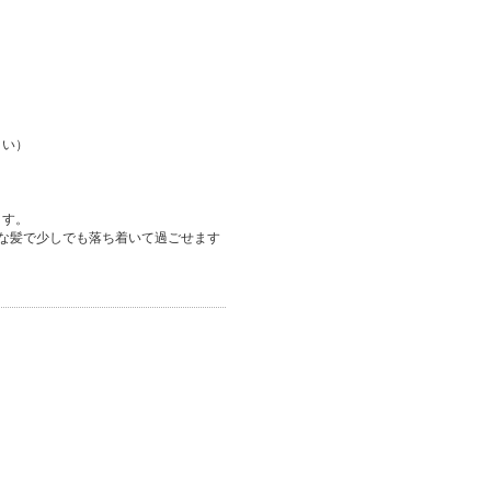
さい）
ます。
麗な髪で少しでも落ち着いて過ごせます