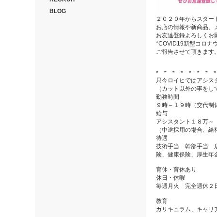
BLOG
２０２０年からスター
お店の情報や新商品、
お友達登録よろしくお
*COVID19新型コロ
ご報告させて頂きます
* * * * * * * 
只今ロイヒではアシス
（カット以外の事をし
勤務時間
９時～１９時（交代制
給与
アシスタント１８万～
（中途採用の場合、給
待遇
技術手当 幹部手当 
険、健康保険、厚生年
育休・育休あり
休日・休暇
毎週月火 完全週休２
教育
カリキュラム、キャリ