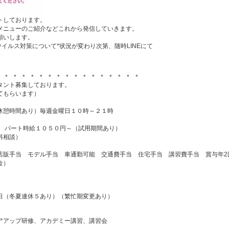
トしております。
メニューのご紹介などこれから発信していきます。
願いします。
ナウイルス対策について*状況が変わり次第、随時LINEにて
。
* * * * * * * * * * * * * * * * *
タント募集しております。
てもらいます）
休憩時間あり）毎週金曜日１０時～２１時
 パート時給１０５０円～（試用期間あり）
料相談）
店販手当 モデル手当 車通勤可能 交通費手当 住宅手当 講習費手当 賞与年2
金）
日（冬夏連休５あり）（繁忙期変更あり）
アアップ研修、アカデミー講習、講習会