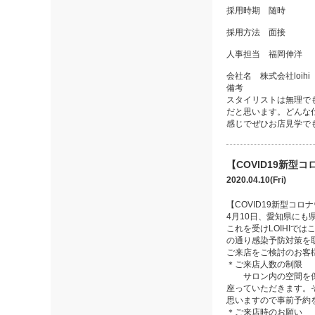
採用時期 随時
採用方法 面接
人事担当 福岡伸洋
会社名 株式会社loihi
備考
スタイリストは無理で
だと思います。どんな
感じでぜひお店見学で
【COVID19新型
2020.04.10(Fri)
【COVID19新型コ
4月10日、愛知県に
これを受けLOIHI
の通り感染予防対策を
ご来店をご検討のお客
＊ご来店人数の制限
サロン内の空間を保つ
座っていただきます。
思いますので事前予約
＊ご来店時のお願い