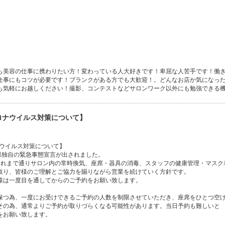
も美容の仕事に携わりたい方！変わっている人大好きです！卑屈な人苦手です！働
仕事にもコツが必要です！ブランクがある方でも大歓迎！。どんなお店か気になっ
も気軽にお越しください！撮影、コンテストなどサロンワーク以外にも勉強できる
コロナウイルス対策について】
ロナウイルス対策について】
も県独自の緊急事態宣言が出されました。
ではこれまで通りサロン内の常時換気、座席・器具の消毒、スタッフの健康管理・マス
取り、皆様のご理解とご協力を賜りながら営業を続けていく方針です。
様は一度目を通してからのご予約をお願い致します。
為、一度にお受けできるご予約の人数を制限させていただき、座席をひとつ空
その為、通常よりご予約が取りづらくなる可能性があります。当日予約も難しいと
をお願い致します。