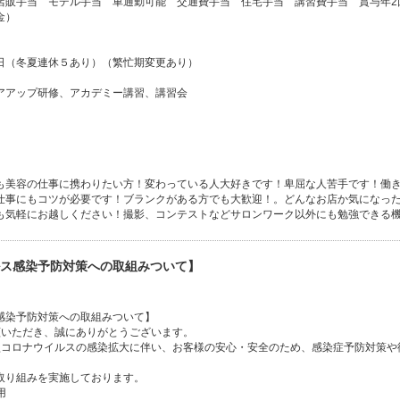
店販手当 モデル手当 車通勤可能 交通費手当 住宅手当 講習費手当 賞与年2
金）
日（冬夏連休５あり）（繁忙期変更あり）
アアップ研修、アカデミー講習、講習会
も美容の仕事に携わりたい方！変わっている人大好きです！卑屈な人苦手です！働
仕事にもコツが必要です！ブランクがある方でも大歓迎！。どんなお店か気になっ
も気軽にお越しください！撮影、コンテストなどサロンワーク以外にも勉強できる
ス感染予防対策への取組みついて】
感染予防対策への取組みついて】
愛顧いただき、誠にありがとうございます。
の新型コロナウイルスの感染拡大に伴い、お客様の安心・安全のため、感染症予防対策
取り組みを実施しております。
用