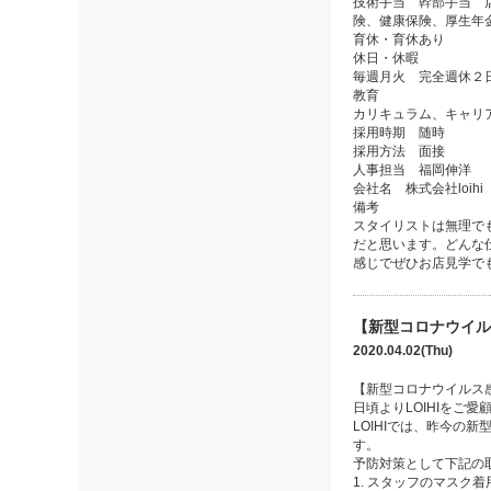
技術手当 幹部手当 
険、健康保険、厚生年
育休・育休あり
休日・休暇
毎週月火 完全週休２
教育
カリキュラム、キャリ
採用時期 随時
採用方法 面接
人事担当 福岡伸洋
会社名 株式会社loihi
備考
スタイリストは無理で
だと思います。どんな
感じでぜひお店見学で
【新型コロナウイル
2020.04.02(Thu)
【新型コロナウイルス
日頃よりLOIHIをご
LOIHIでは、昨今
す。
予防対策として下記の
1. スタッフのマスク着