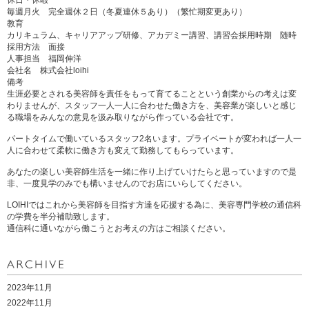
休日・休暇
毎週月火 完全週休２日（冬夏連休５あり）（繁忙期変更あり）
教育
カリキュラム、キャリアアップ研修、アカデミー講習、講習会採用時期 随時
採用方法 面接
人事担当 福岡伸洋
会社名 株式会社loihi
備考
生涯必要とされる美容師を責任をもって育てることという創業からの考えは変
わりませんが、スタッフ一人一人に合わせた働き方を、美容業が楽しいと感じ
る職場をみんなの意見を汲み取りながら作っている会社です。
パートタイムで働いているスタッフ2名います。プライベートが変われば一人一
人に合わせて柔軟に働き方も変えて勤務してもらっています。
あなたの楽しい美容師生活を一緒に作り上げていけたらと思っていますので是
非、一度見学のみでも構いませんのでお店にいらしてください。
LOIHIではこれから美容師を目指す方達を応援する為に、美容専門学校の通信科
の学費を半分補助致します。
通信科に通いながら働こうとお考えの方はご相談ください。
2023年11月
2022年11月