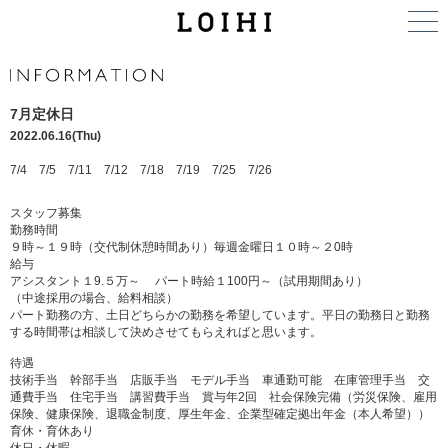
7月定休日
2022.06.16(Thu)
7/4 7/5 7/11 7/12 7/18 7/19 7/25 7/26
スタッフ募集
勤務時間
９時～１９時（交代制休憩時間あり）毎週金曜日１０時～２0時
給与
アシスタント１9.５万～ パート時給１100円～（試用期間あり）
（中途採用の場合、給料相談）
パート勤務の方、土日どちらかの勤務を希望しています。平日の勤務日と勤務
する時間帯は相談して決めさせてもらえればと思います。
待遇
技術手当 幹部手当 店販手当 モデル手当 車通勤可能 在庫管理手当 交
通費手当 住宅手当 講習費手当 賞与年2回 社会保険完備（労災保険、雇用
保険、健康保険、退職金制度、厚生年金、企業型確定拠出年金（本人希望））
育休・育休あり