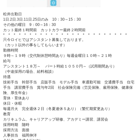
松井出勤日
1日.2日.3日.11日.25日のみ 10：30～15：30
その他の曜日 9：00～16：30
カット最終１時間前 カットカラー最終２時間前
* * * * * * * * * * * * * * * * * * * * * * * *
只今ロイヒではアシスタント募集しております。
（カット以外の事をしてもらいます）
勤務時間
９時～１９時（交代制休憩時間あり）毎週金曜日１０時～２１時
給与
アシスタント１８万～ パート時給１０５０円～（試用期間あり）
（中途採用の場合、給料相談）
待遇
技術手当 幹部手当 店販手当 モデル手当 車通勤可能 交通費手当 住宅
手当 講習費手当 賞与年2回 社会保険完備（労災保険、雇用保険、健康保
険、厚生年金）
育休・育休あり
休日・休暇
毎週月火 完全週休２日（冬夏連休５あり）（繁忙期変更あり）
教育
カリキュラム、キャリアアップ研修、アカデミー講習、講習会
採用時期 随時
採用方法 面接
人事担当 福岡伸洋