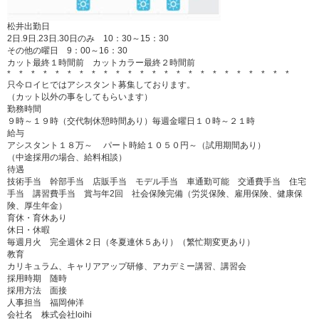
松井出勤日
2日.9日.23日.30日のみ 10：30～15：30
その他の曜日 9：00～16：30
カット最終１時間前 カットカラー最終２時間前
* * * * * * * * * * * * * * * * * * * * * * * *
只今ロイヒではアシスタント募集しております。
（カット以外の事をしてもらいます）
勤務時間
９時～１９時（交代制休憩時間あり）毎週金曜日１０時～２１時
給与
アシスタント１８万～ パート時給１０５０円～（試用期間あり）
（中途採用の場合、給料相談）
待遇
技術手当 幹部手当 店販手当 モデル手当 車通勤可能 交通費手当 住宅
手当 講習費手当 賞与年2回 社会保険完備（労災保険、雇用保険、健康保
険、厚生年金）
育休・育休あり
休日・休暇
毎週月火 完全週休２日（冬夏連休５あり）（繁忙期変更あり）
教育
カリキュラム、キャリアアップ研修、アカデミー講習、講習会
採用時期 随時
採用方法 面接
人事担当 福岡伸洋
会社名 株式会社loihi