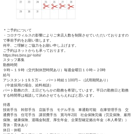
＊ご予約について
・コロナウィルスの影響によりご来店人数を制限させていただいておりますの
で事前予約をお願い致します。
何卒、ご理解とご協力をお願い申し上げます。
ご予約はネットからも承っております。
https://res.bins.jp/~loihi/
スタッフ募集
勤務時間
９時～１９時（交代制休憩時間あり）毎週金曜日１０時～２0時
給与
アシスタント１9.５万～ パート時給１100円～（試用期間あり）
（中途採用の場合、給料相談）
パート勤務の方、土日どちらかの勤務を希望しています。平日の勤務日と勤務
する時間帯は相談して決めさせてもらえればと思います。
待遇
技術手当 幹部手当 店販手当 モデル手当 車通勤可能 在庫管理手当 交
通費手当 住宅手当 講習費手当 賞与年2回 社会保険完備（労災保険、雇用
保険、健康保険、退職金制度、厚生年金、企業型確定拠出年金（本人希望））
育休・育休あり
休日・休暇