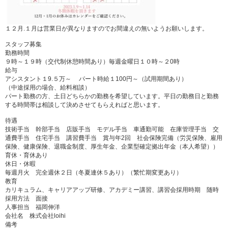
１２月.１月は営業日が異なりますのでお間違えの無いようお願いします。
スタッフ募集
勤務時間
９時～１９時（交代制休憩時間あり）毎週金曜日１０時～２0時
給与
アシスタント１9.５万～ パート時給１100円～（試用期間あり）
（中途採用の場合、給料相談）
パート勤務の方、土日どちらかの勤務を希望しています。平日の勤務日と勤務
する時間帯は相談して決めさせてもらえればと思います。
待遇
技術手当 幹部手当 店販手当 モデル手当 車通勤可能 在庫管理手当 交
通費手当 住宅手当 講習費手当 賞与年2回 社会保険完備（労災保険、雇用
保険、健康保険、退職金制度、厚生年金、企業型確定拠出年金（本人希望））
育休・育休あり
休日・休暇
毎週月火 完全週休２日（冬夏連休５あり）（繁忙期変更あり）
教育
カリキュラム、キャリアアップ研修、アカデミー講習、講習会採用時期 随時
採用方法 面接
人事担当 福岡伸洋
会社名 株式会社loihi
備考