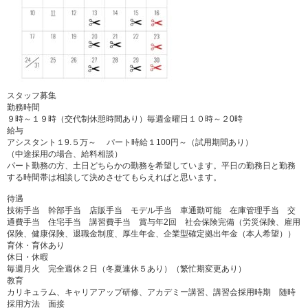
スタッフ募集
勤務時間
９時～１９時（交代制休憩時間あり）毎週金曜日１０時～２0時
給与
アシスタント１9.５万～ パート時給１100円～（試用期間あり）
（中途採用の場合、給料相談）
パート勤務の方、土日どちらかの勤務を希望しています。平日の勤務日と勤務
する時間帯は相談して決めさせてもらえればと思います。
待遇
技術手当 幹部手当 店販手当 モデル手当 車通勤可能 在庫管理手当 交
通費手当 住宅手当 講習費手当 賞与年2回 社会保険完備（労災保険、雇用
保険、健康保険、退職金制度、厚生年金、企業型確定拠出年金（本人希望））
育休・育休あり
休日・休暇
毎週月火 完全週休２日（冬夏連休５あり）（繁忙期変更あり）
教育
カリキュラム、キャリアアップ研修、アカデミー講習、講習会採用時期 随時
採用方法 面接