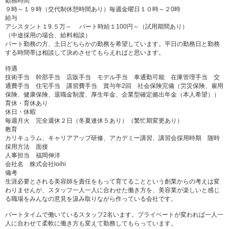
勤務時間
９時～１９時（交代制休憩時間あり）毎週金曜日１０時～２0時
給与
アシスタント１9.５万～ パート時給１100円～（試用期間あり）
（中途採用の場合、給料相談）
パート勤務の方、土日どちらかの勤務を希望しています。平日の勤務日と勤務
する時間帯は相談して決めさせてもらえればと思います。
待遇
技術手当 幹部手当 店販手当 モデル手当 車通勤可能 在庫管理手当 交
通費手当 住宅手当 講習費手当 賞与年2回 社会保険完備（労災保険、雇用
保険、健康保険、退職金制度、厚生年金、企業型確定拠出年金（本人希望））
育休・育休あり
休日・休暇
毎週月火 完全週休２日（冬夏連休５あり）（繁忙期変更あり）
教育
カリキュラム、キャリアアップ研修、アカデミー講習、講習会採用時期 随時
採用方法 面接
人事担当 福岡伸洋
会社名 株式会社loihi
備考
生涯必要とされる美容師を責任をもって育てることという創業からの考えは変
わりませんが、スタッフ一人一人に合わせた働き方を、美容業が楽しいと感じ
る職場をみんなの意見を汲み取りながら作っている会社です。
パートタイムで働いているスタッフ2名います。プライベートが変われば一人一
人に合わせて柔軟に働き方も変えて勤務してもらっています。