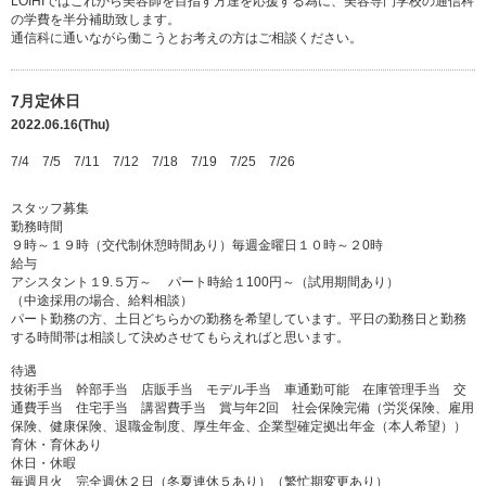
LOIHIではこれから美容師を目指す方達を応援する為に、美容専門学校の通信科
の学費を半分補助致します。
通信科に通いながら働こうとお考えの方はご相談ください。
7月定休日
2022.06.16(Thu)
7/4 7/5 7/11 7/12 7/18 7/19 7/25 7/26
スタッフ募集
勤務時間
９時～１９時（交代制休憩時間あり）毎週金曜日１０時～２0時
給与
アシスタント１9.５万～ パート時給１100円～（試用期間あり）
（中途採用の場合、給料相談）
パート勤務の方、土日どちらかの勤務を希望しています。平日の勤務日と勤務
する時間帯は相談して決めさせてもらえればと思います。
待遇
技術手当 幹部手当 店販手当 モデル手当 車通勤可能 在庫管理手当 交
通費手当 住宅手当 講習費手当 賞与年2回 社会保険完備（労災保険、雇用
保険、健康保険、退職金制度、厚生年金、企業型確定拠出年金（本人希望））
育休・育休あり
休日・休暇
毎週月火 完全週休２日（冬夏連休５あり）（繁忙期変更あり）