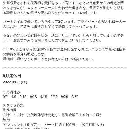
生涯必要とされる美容師を責任をもって育てることという創業からの考えは変
わりませんが、スタッフ一人一人に合わせた働き方を、美容業が楽しいと感じ
る職場をみんなの意見を汲み取りながら作っている会社です。
パートタイムで働いているスタッフ2名います。プライベートが変われば一人一
人に合わせて柔軟に働き方も変えて勤務してもらっています。
あなたの楽しい美容師生活を一緒に作り上げていけたらと思っていますので是
非、一度見学のみでも構いませんのでお店にいらしてください。
LOIHIではこれから美容師を目指す方達を応援する為に、美容専門学校の通信科
の学費を半分補助致します。
通信科に通いながら働こうとお考えの方はご相談ください。
9月定休日
2022.08.19(Fri)
９月お休み
9/5 9/6 9/12 9/13 9/19 9/20 9/26 9/27
スタッフ募集
勤務時間
９時～１９時（交代制休憩時間あり）毎週金曜日１０時～２0時
給与
アシスタント１9.５万～ パート時給１100円～（試用期間あり）