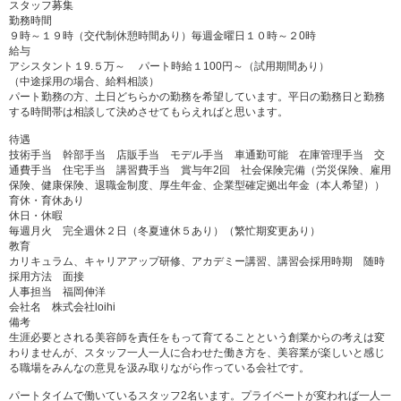
スタッフ募集
勤務時間
９時～１９時（交代制休憩時間あり）毎週金曜日１０時～２0時
給与
アシスタント１9.５万～ パート時給１100円～（試用期間あり）
（中途採用の場合、給料相談）
パート勤務の方、土日どちらかの勤務を希望しています。平日の勤務日と勤務
する時間帯は相談して決めさせてもらえればと思います。
待遇
技術手当 幹部手当 店販手当 モデル手当 車通勤可能 在庫管理手当 交
通費手当 住宅手当 講習費手当 賞与年2回 社会保険完備（労災保険、雇用
保険、健康保険、退職金制度、厚生年金、企業型確定拠出年金（本人希望））
育休・育休あり
休日・休暇
毎週月火 完全週休２日（冬夏連休５あり）（繁忙期変更あり）
教育
カリキュラム、キャリアアップ研修、アカデミー講習、講習会採用時期 随時
採用方法 面接
人事担当 福岡伸洋
会社名 株式会社loihi
備考
生涯必要とされる美容師を責任をもって育てることという創業からの考えは変
わりませんが、スタッフ一人一人に合わせた働き方を、美容業が楽しいと感じ
る職場をみんなの意見を汲み取りながら作っている会社です。
パートタイムで働いているスタッフ2名います。プライベートが変われば一人一