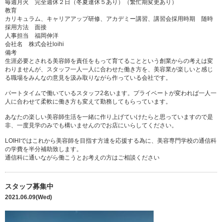
毎週月火 完全週休２日（冬夏連休５あり）（繁忙期変更あり）
教育
カリキュラム、キャリアアップ研修、アカデミー講習、講習会採用時期 随時
採用方法 面接
人事担当 福岡伸洋
会社名 株式会社loihi
備考
生涯必要とされる美容師を責任をもって育てることという創業からの考えは変
わりませんが、スタッフ一人一人に合わせた働き方を、美容業が楽しいと感じ
る職場をみんなの意見を汲み取りながら作っている会社です。
パートタイムで働いているスタッフ2名います。プライベートが変われば一人一
人に合わせて柔軟に働き方も変えて勤務してもらっています。
あなたの楽しい美容師生活を一緒に作り上げていけたらと思っていますので是
非、一度見学のみでも構いませんのでお店にいらしてください。
LOIHIではこれから美容師を目指す方達を応援する為に、美容専門学校の通信科
の学費を半分補助致します。
通信科に通いながら働こうとお考えの方はご相談ください
スタッフ募集中
2021.06.09(Wed)