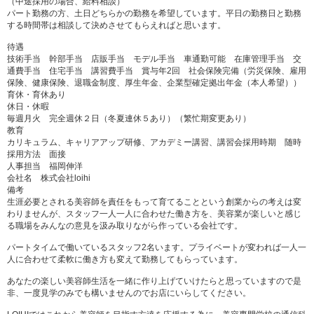
（中途採用の場合、給料相談）
パート勤務の方、土日どちらかの勤務を希望しています。平日の勤務日と勤務
する時間帯は相談して決めさせてもらえればと思います。
待遇
技術手当 幹部手当 店販手当 モデル手当 車通勤可能 在庫管理手当 交
通費手当 住宅手当 講習費手当 賞与年2回 社会保険完備（労災保険、雇用
保険、健康保険、退職金制度、厚生年金、企業型確定拠出年金（本人希望））
育休・育休あり
休日・休暇
毎週月火 完全週休２日（冬夏連休５あり）（繁忙期変更あり）
教育
カリキュラム、キャリアアップ研修、アカデミー講習、講習会採用時期 随時
採用方法 面接
人事担当 福岡伸洋
会社名 株式会社loihi
備考
生涯必要とされる美容師を責任をもって育てることという創業からの考えは変
わりませんが、スタッフ一人一人に合わせた働き方を、美容業が楽しいと感じ
る職場をみんなの意見を汲み取りながら作っている会社です。
パートタイムで働いているスタッフ2名います。プライベートが変われば一人一
人に合わせて柔軟に働き方も変えて勤務してもらっています。
あなたの楽しい美容師生活を一緒に作り上げていけたらと思っていますので是
非、一度見学のみでも構いませんのでお店にいらしてください。