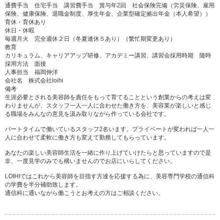
通費手当 住宅手当 講習費手当 賞与年2回 社会保険完備（労災保険、雇用
保険、健康保険、退職金制度、厚生年金、企業型確定拠出年金（本人希望））
育休・育休あり
休日・休暇
毎週月火 完全週休２日（冬夏連休５あり）（繁忙期変更あり）
教育
カリキュラム、キャリアアップ研修、アカデミー講習、講習会採用時期 随時
採用方法 面接
人事担当 福岡伸洋
会社名 株式会社loihi
備考
生涯必要とされる美容師を責任をもって育てることという創業からの考えは変
わりませんが、スタッフ一人一人に合わせた働き方を、美容業が楽しいと感じ
る職場をみんなの意見を汲み取りながら作っている会社です。
パートタイムで働いているスタッフ2名います。プライベートが変われば一人一
人に合わせて柔軟に働き方も変えて勤務してもらっています。
あなたの楽しい美容師生活を一緒に作り上げていけたらと思っていますので是
非、一度見学のみでも構いませんのでお店にいらしてください。
LOIHIではこれから美容師を目指す方達を応援する為に、美容専門学校の通信科
の学費を半分補助致します。
通信科に通いながら働こうとお考えの方はご相談ください。