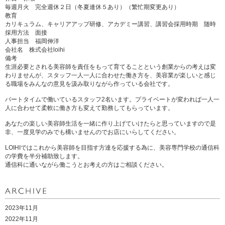
毎週月火 完全週休２日（冬夏連休５あり）（繁忙期変更あり）
教育
カリキュラム、キャリアアップ研修、アカデミー講習、講習会採用時期 随時
採用方法 面接
人事担当 福岡伸洋
会社名 株式会社loihi
備考
生涯必要とされる美容師を責任をもって育てることという創業からの考えは変
わりませんが、スタッフ一人一人に合わせた働き方を、美容業が楽しいと感じ
る職場をみんなの意見を汲み取りながら作っている会社です。
パートタイムで働いているスタッフ2名います。プライベートが変われば一人一
人に合わせて柔軟に働き方も変えて勤務してもらっています。
あなたの楽しい美容師生活を一緒に作り上げていけたらと思っていますので是
非、一度見学のみでも構いませんのでお店にいらしてください。
LOIHIではこれから美容師を目指す方達を応援する為に、美容専門学校の通信科
の学費を半分補助致します。
通信科に通いながら働こうとお考えの方はご相談ください。
2023年11月
2022年11月