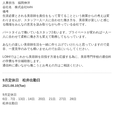
人事担当 福岡伸洋
会社名 株式会社loihi
備考
生涯必要とされる美容師を責任をもって育てることという創業からの考えは変
わりませんが、スタッフ一人一人に合わせた働き方を、美容業が楽しいと感じ
る職場をみんなの意見を汲み取りながら作っている会社です。
パートタイムで働いているスタッフ2名います。プライベートが変われば一人一
人に合わせて柔軟に働き方も変えて勤務してもらっています。
あなたの楽しい美容師生活を一緒に作り上げていけたらと思っていますので是
非、一度見学のみでも構いませんのでお店にいらしてください。
LOIHIではこれから美容師を目指す方達を応援する為に、美容専門学校の通信科
の学費を半分補助致します。
通信科に通いながら働こうとお考えの方はご相談ください。
9月定休日 松井出勤日
2021.08.10(Tue)
9月定休日
6日．7日．13日．14日. 20日. 21日. 27日. 28日
松井出勤日