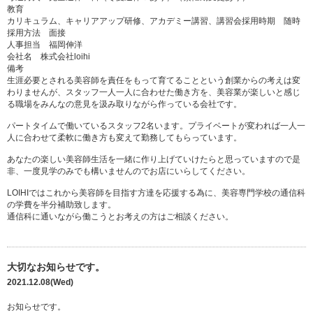
教育
カリキュラム、キャリアアップ研修、アカデミー講習、講習会採用時期 随時
採用方法 面接
人事担当 福岡伸洋
会社名 株式会社loihi
備考
生涯必要とされる美容師を責任をもって育てることという創業からの考えは変
わりませんが、スタッフ一人一人に合わせた働き方を、美容業が楽しいと感じ
る職場をみんなの意見を汲み取りながら作っている会社です。
パートタイムで働いているスタッフ2名います。プライベートが変われば一人一
人に合わせて柔軟に働き方も変えて勤務してもらっています。
あなたの楽しい美容師生活を一緒に作り上げていけたらと思っていますので是
非、一度見学のみでも構いませんのでお店にいらしてください。
LOIHIではこれから美容師を目指す方達を応援する為に、美容専門学校の通信科
の学費を半分補助致します。
通信科に通いながら働こうとお考えの方はご相談ください。
大切なお知らせです。
2021.12.08(Wed)
お知らせです。