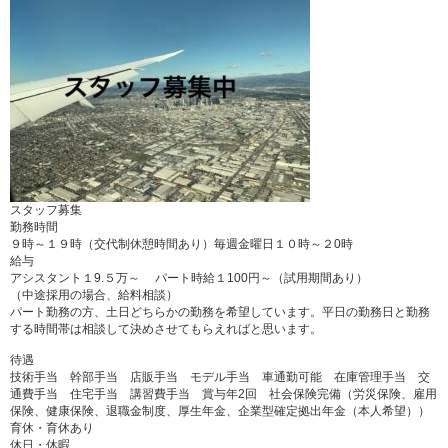
スタッフ募集
勤務時間
９時～１９時（交代制休憩時間あり）毎週金曜日１０時～２0時
給与
アシスタント１9.５万～ パート時給１100円～（試用期間あり）
（中途採用の場合、給料相談）
パート勤務の方、土日どちらかの勤務を希望しています。平日の勤務日と勤務
する時間帯は相談して決めさせてもらえればと思います。
待遇
技術手当 幹部手当 店販手当 モデル手当 車通勤可能 在庫管理手当 交
通費手当 住宅手当 講習費手当 賞与年2回 社会保険完備（労災保険、雇用
保険、健康保険、退職金制度、厚生年金、企業型確定拠出年金（本人希望））
育休・育休あり
休日・休暇